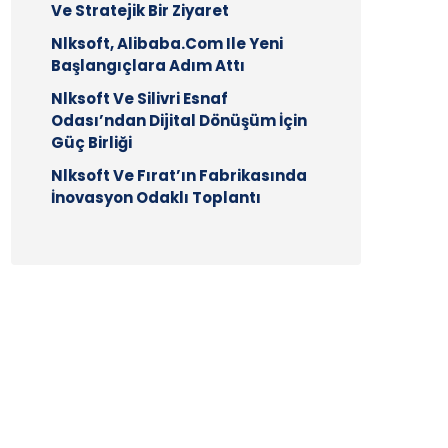
Ve Stratejik Bir Ziyaret
Nlksoft, Alibaba.com Ile Yeni
Başlangıçlara Adım Attı
Nlksoft Ve Silivri Esnaf
Odası’ndan Dijital Dönüşüm İçin
Güç Birliği
Nlksoft Ve Fırat’ın Fabrikasında
İnovasyon Odaklı Toplantı