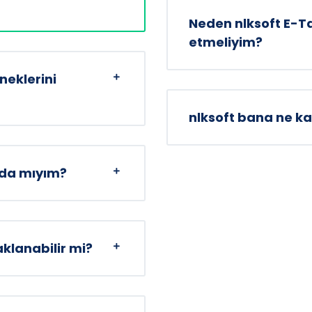
Neden nlksoft E-Ta
etmeliyim?
eklerini
nlksoft bana ne ka
nda mıyım?
saklanabilir mi?