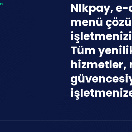
Nlkpay, e
ın
menü çözü
işletmenizi
Tüm yenilik
hizmetler, 
güvencesi
işletmenize