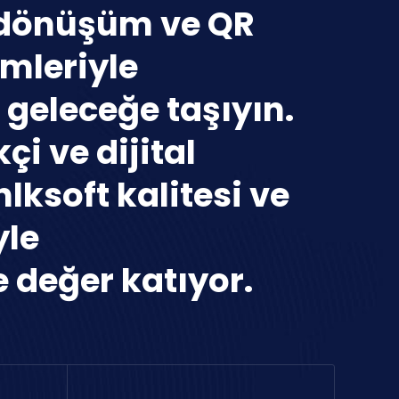
-dönüşüm ve QR
mleriyle
 geleceğe taşıyın.
çi ve dijital
nlksoft kalitesi ve
yle
 değer katıyor.