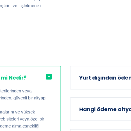
ştirir ve işletmenizi
emi Nedir?
Yurt dışından ödem
şterilerinden veya
nden, güvenli bir altyapı
Hangi ödeme altyap
amalarını ve yüksek
web siteleri veya özel bir
 ödeme alma esnekliği