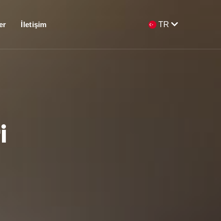
er
İletişim
TR
i