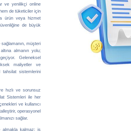
ar ve yenilikçi online
m de tüketiciler için
ızca ürün veya hizmet
güvenliğine de büyük
e sağlamanın, müşteri
altına almanın yolu;
geçiyor. Geleneksel
üksek maliyetler ve
 tahsilat sistemlerini
lere hızlı ve sorunsuz
at Sistemleri ile her
enekleri ve kullanıcı
alleştirir, operasyonel
almanızı sağlar.
me almakla kalmaz; iş