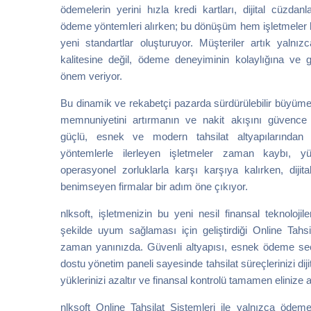
ödemelerin yerini hızla kredi kartları, dijital cüzdanl
ödeme yöntemleri alırken; bu dönüşüm hem işletmeler he
yeni standartlar oluşturuyor. Müşteriler artık yaln
kalitesine değil, ödeme deneyiminin kolaylığına ve 
önem veriyor.
Bu dinamik ve rekabetçi pazarda sürdürülebilir büyüm
memnuniyetini artırmanın ve nakit akışını güvence 
güçlü, esnek ve modern tahsilat altyapılarından 
yöntemlerle ilerleyen işletmeler zaman kaybı, y
operasyonel zorluklarla karşı karşıya kalırken, dijital
benimseyen firmalar bir adım öne çıkıyor.
nlksoft, işletmenizin bu yeni nesil finansal teknoloji
şekilde uyum sağlaması için geliştirdiği Online Tahsil
zaman yanınızda. Güvenli altyapısı, esnek ödeme seç
dostu yönetim paneli sayesinde tahsilat süreçlerinizi dijit
yüklerinizi azaltır ve finansal kontrolü tamamen elinize 
nlksoft Online Tahsilat Sistemleri ile yalnızca öde