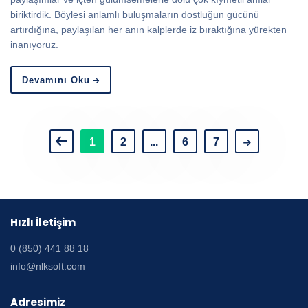
biriktirdik. Böylesi anlamlı buluşmaların dostluğun gücünü
artırdığına, paylaşılan her anın kalplerde iz bıraktığına yürekten
inanıyoruz.
Devamını Oku
1
2
...
6
7
Hızlı İletişim
0 (850) 441 88 18
info@nlksoft.com
Adresimiz