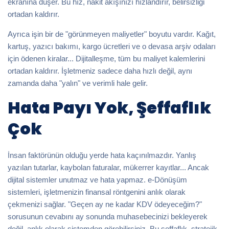
ekranına düşer. Bu hız, nakit akışınızı hızlandırır, belirsizliği
ortadan kaldırır.
Ayrıca işin bir de "görünmeyen maliyetler" boyutu vardır. Kağıt,
kartuş, yazıcı bakımı, kargo ücretleri ve o devasa arşiv odaları
için ödenen kiralar... Dijitalleşme, tüm bu maliyet kalemlerini
ortadan kaldırır. İşletmeniz sadece daha hızlı değil, aynı
zamanda daha "yalın" ve verimli hale gelir.
Hata Payı Yok, Şeffaflık
Çok
İnsan faktörünün olduğu yerde hata kaçınılmazdır. Yanlış
yazılan tutarlar, kaybolan faturalar, mükerrer kayıtlar... Ancak
dijital sistemler unutmaz ve hata yapmaz. e-Dönüşüm
sistemleri, işletmenizin finansal röntgenini anlık olarak
çekmenizi sağlar. "Geçen ay ne kadar KDV ödeyeceğim?"
sorusunun cevabını ay sonunda muhasebecinizi bekleyerek
değil, anlık olarak sistemden görebilirsiniz. Bu şeffaflık, stratejik