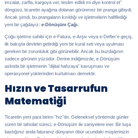
imzalat, zarfla, kargoya ver, teslim edildi mi diye kontrol et"
döngüsü, ticaretin ayağına dolanan görünmez bir pranga gibiydi.
Ancak şimdi, bu prangaların kırıldığı ve işletmelerin hafiflediği
yeni bir çağdayız:
e-Dönüşüm Çağı.
Çoğu işletme sahibi için e-Fatura, e-Arşiv veya e-Defter’e geçiş,
ilk bakışta devletin getirdiği yeni bir kural seti veya uyulması
gereken bir zorunluluk gibi görünebilir. Ancak bu buzdağının
sadece görünen yüzüdür. Derine indiğimizde, e-Dönüşüm
aslında bir işletmenin "dijital hafızaya" kavuşması ve
operasyonel yüklerinden kurtulması demektir.
Hızın ve Tasarrufun
Matematiği
Ticaretin yeni para birimi "hız"dır. Geleneksel yöntemde günler
süren bir tahsilat süreci, e-Dönüşüm ile saniyelere iner. Bir tuşa
bastığınız anda faturanız dünyanın öbür ucundaki müşterinizin