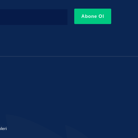
Abone Ol
leri