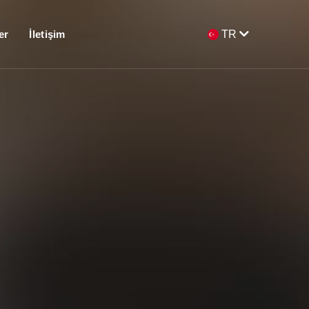
er
İletişim
TR