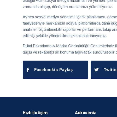
Google Ads, sosyal medya reklamları ve yeniden pazarlam
zamanda ulaşıp, dönüşüm oranlarınızı yükseltiyoruz.
Ayrıca sosyal medya yönetimi, içerik planlaması, görsel 
faaliyetleriyle markanızın sosyal platformlarda daha güçl
analizler, ölçümlenebilir raporlar ve performans takip ar
edilmiş şekilde yönetebilmenize olanak tanıyoruz.
Dijital Pazarlama & Marka Görünürlüğü Çözümlerimiz ile 
güçlü ve rekabetçi bir konuma taşıyacak sürdürülebilir bi
Facebookta Paylaş
Twitte
Hızlı İletişim
Adresimiz