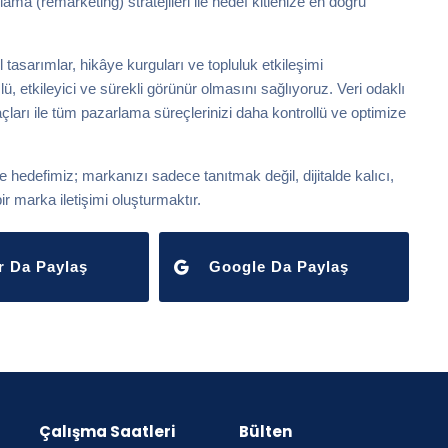
a (remarketing) stratejileri ile hedef kitlenize en doğru
tasarımlar, hikâye kurguları ve topluluk etkileşimi
ü, etkileyici ve sürekli görünür olmasını sağlıyoruz. Veri odaklı
açları ile tüm pazarlama süreçlerinizi daha kontrollü ve optimize
hedefimiz; markanızı sadece tanıtmak değil, dijitalde kalıcı,
r marka iletişimi oluşturmaktır.
r Da Paylaş
Google Da Paylaş
Çalışma Saatleri
Bülten